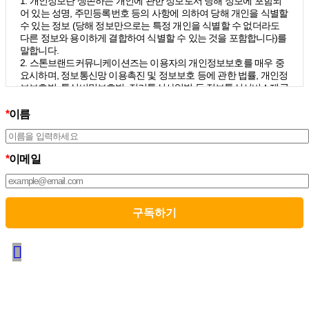
1. 개인정보란 생존하는 개인에 관한 정보로서 당해 정보에 포함되
어 있는 성명, 주민등록번호 등의 사항에 의하여 당해 개인을 식별할
수 있는 정보 (당해 정보만으로는 특정 개인을 식별할 수 없더라도
다른 정보와 용이하게 결합하여 식별할 수 있는 것을 포함합니다)를
말합니다.
2. 스톤브랜드커뮤니케이션즈는 이용자의 개인정보보호를 매우 중
요시하며, 정보통신망 이용촉진 및 정보보호 등에 관한 법률, 개인정
보보호법, 통신비밀보호법, 전기통신사업법 등 정보통신서비스제공
자가 준수하여야 할 관련 법령상의 개인정보보호 규정을 준수하며,
개인정보처리방침을 통하여 이용자가 제공하는 개인정보가 어떠한
*
이름
용도와 방식으로 이용되고 있으며 개인정보보호를 위해 어떠한 조
치가 취해지고 있는지 알려드립니다.
3. 스톤브랜드커뮤니케이션즈는 개인정보처리방침의 지속적인 개
*
이메일
선을 위하여 개정하는데 필요한 절차를 정하고 있으며, 개인정보처
리방침을 회사의 필요와 사회적 변화에 맞게 변경할 수 있습니다. 그
리고 개인정보처리방침을 개정하는 경우 버전번호 등을 부여하여
개정된 사항을 이용자께서 쉽게 알아볼 수 있도록 하고 있습니다.
02. 수집하는 개인정보의 항목 및 수집방법
모든 이용자는 스톤브랜드커뮤니케이션즈가 제공하는 서비스를 이
용할 수 있고, 구독 신청을 통해 스톤브랜드커뮤니케이션즈의 다양
한 서비스를 제공받을 수 있습니다. 그리고 이때 스톤브랜드커뮤니
케이션즈는 다음의 원칙 하에 이용자의 개인정보를 수집하고 있습
니다.
1. 스톤브랜드커뮤니케이션즈는 서비스 제공에 필요한 최소한의 개