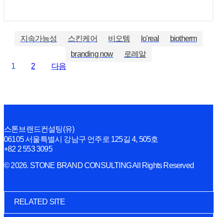
지속가능성
스킨케어
비오템
lo'real
biotherm
branding now
로레알
1
2
다음
스톤브랜드컨설팅(유)
06105 서울특별시 강남구 언주로 125길 4, 505호
+82 2 553 3095
© 2026. STONE BRAND CONSULTING All Rights Reserved
RELATED SITE