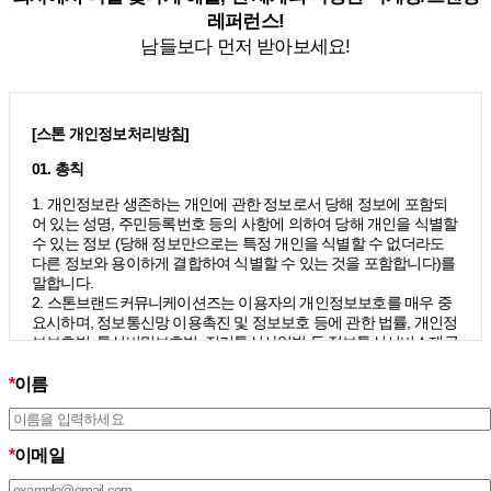
레퍼런스!
남들보다 먼저 받아보세요!
[스톤 개인정보처리방침]
01. 총칙
1. 개인정보란 생존하는 개인에 관한 정보로서 당해 정보에 포함되
어 있는 성명, 주민등록번호 등의 사항에 의하여 당해 개인을 식별할
수 있는 정보 (당해 정보만으로는 특정 개인을 식별할 수 없더라도
다른 정보와 용이하게 결합하여 식별할 수 있는 것을 포함합니다)를
말합니다.
2. 스톤브랜드커뮤니케이션즈는 이용자의 개인정보보호를 매우 중
요시하며, 정보통신망 이용촉진 및 정보보호 등에 관한 법률, 개인정
보보호법, 통신비밀보호법, 전기통신사업법 등 정보통신서비스제공
자가 준수하여야 할 관련 법령상의 개인정보보호 규정을 준수하며,
개인정보처리방침을 통하여 이용자가 제공하는 개인정보가 어떠한
*
이름
용도와 방식으로 이용되고 있으며 개인정보보호를 위해 어떠한 조
치가 취해지고 있는지 알려드립니다.
3. 스톤브랜드커뮤니케이션즈는 개인정보처리방침의 지속적인 개
*
이메일
선을 위하여 개정하는데 필요한 절차를 정하고 있으며, 개인정보처
리방침을 회사의 필요와 사회적 변화에 맞게 변경할 수 있습니다. 그