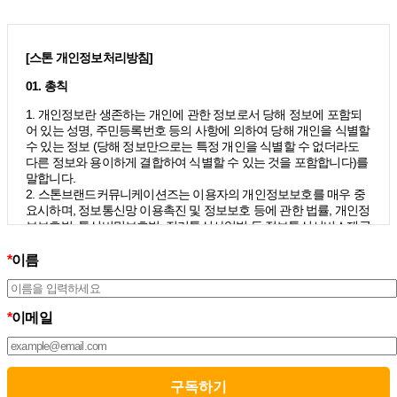
[스톤 개인정보처리방침]
01. 총칙
1. 개인정보란 생존하는 개인에 관한 정보로서 당해 정보에 포함되
어 있는 성명, 주민등록번호 등의 사항에 의하여 당해 개인을 식별할
수 있는 정보 (당해 정보만으로는 특정 개인을 식별할 수 없더라도
다른 정보와 용이하게 결합하여 식별할 수 있는 것을 포함합니다)를
말합니다.
2. 스톤브랜드커뮤니케이션즈는 이용자의 개인정보보호를 매우 중
요시하며, 정보통신망 이용촉진 및 정보보호 등에 관한 법률, 개인정
보보호법, 통신비밀보호법, 전기통신사업법 등 정보통신서비스제공
자가 준수하여야 할 관련 법령상의 개인정보보호 규정을 준수하며,
개인정보처리방침을 통하여 이용자가 제공하는 개인정보가 어떠한
*
이름
용도와 방식으로 이용되고 있으며 개인정보보호를 위해 어떠한 조
치가 취해지고 있는지 알려드립니다.
3. 스톤브랜드커뮤니케이션즈는 개인정보처리방침의 지속적인 개
*
이메일
선을 위하여 개정하는데 필요한 절차를 정하고 있으며, 개인정보처
리방침을 회사의 필요와 사회적 변화에 맞게 변경할 수 있습니다. 그
리고 개인정보처리방침을 개정하는 경우 버전번호 등을 부여하여
개정된 사항을 이용자께서 쉽게 알아볼 수 있도록 하고 있습니다.