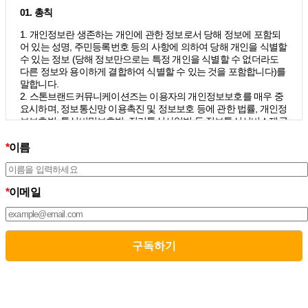
01. 총칙
1. 개인정보란 생존하는 개인에 관한 정보로서 당해 정보에 포함되
어 있는 성명, 주민등록번호 등의 사항에 의하여 당해 개인을 식별할
수 있는 정보 (당해 정보만으로는 특정 개인을 식별할 수 없더라도
다른 정보와 용이하게 결합하여 식별할 수 있는 것을 포함합니다)를
말합니다.
2. 스톤브랜드커뮤니케이션즈는 이용자의 개인정보보호를 매우 중
요시하며, 정보통신망 이용촉진 및 정보보호 등에 관한 법률, 개인정
보보호법, 통신비밀보호법, 전기통신사업법 등 정보통신서비스제공
자가 준수하여야 할 관련 법령상의 개인정보보호 규정을 준수하며,
개인정보처리방침을 통하여 이용자가 제공하는 개인정보가 어떠한
*
이름
용도와 방식으로 이용되고 있으며 개인정보보호를 위해 어떠한 조
치가 취해지고 있는지 알려드립니다.
3. 스톤브랜드커뮤니케이션즈는 개인정보처리방침의 지속적인 개
*
이메일
선을 위하여 개정하는데 필요한 절차를 정하고 있으며, 개인정보처
리방침을 회사의 필요와 사회적 변화에 맞게 변경할 수 있습니다. 그
리고 개인정보처리방침을 개정하는 경우 버전번호 등을 부여하여
개정된 사항을 이용자께서 쉽게 알아볼 수 있도록 하고 있습니다.
02. 수집하는 개인정보의 항목 및 수집방법
모든 이용자는 스톤브랜드커뮤니케이션즈가 제공하는 서비스를 이
용할 수 있고, 구독 신청을 통해 스톤브랜드커뮤니케이션즈의 다양
한 서비스를 제공받을 수 있습니다. 그리고 이때 스톤브랜드커뮤니