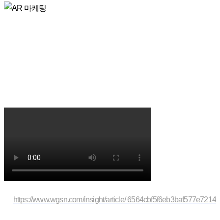
https://www.wgsn.com/insight/article/ 6564cbf5f6eb3baf577e7214