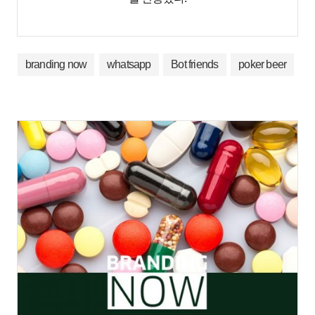
branding now
whatsapp
Bot friends
poker beer