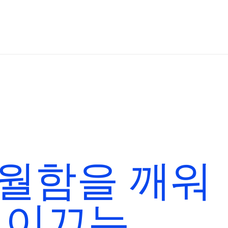
월함을 깨워
 이끄는