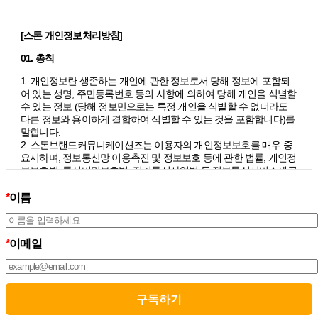
[스톤 개인정보처리방침]
01. 총칙
1. 개인정보란 생존하는 개인에 관한 정보로서 당해 정보에 포함되
어 있는 성명, 주민등록번호 등의 사항에 의하여 당해 개인을 식별할
수 있는 정보 (당해 정보만으로는 특정 개인을 식별할 수 없더라도
다른 정보와 용이하게 결합하여 식별할 수 있는 것을 포함합니다)를
말합니다.
2. 스톤브랜드커뮤니케이션즈는 이용자의 개인정보보호를 매우 중
요시하며, 정보통신망 이용촉진 및 정보보호 등에 관한 법률, 개인정
보보호법, 통신비밀보호법, 전기통신사업법 등 정보통신서비스제공
자가 준수하여야 할 관련 법령상의 개인정보보호 규정을 준수하며,
개인정보처리방침을 통하여 이용자가 제공하는 개인정보가 어떠한
*
이름
용도와 방식으로 이용되고 있으며 개인정보보호를 위해 어떠한 조
치가 취해지고 있는지 알려드립니다.
3. 스톤브랜드커뮤니케이션즈는 개인정보처리방침의 지속적인 개
*
이메일
선을 위하여 개정하는데 필요한 절차를 정하고 있으며, 개인정보처
리방침을 회사의 필요와 사회적 변화에 맞게 변경할 수 있습니다. 그
리고 개인정보처리방침을 개정하는 경우 버전번호 등을 부여하여
개정된 사항을 이용자께서 쉽게 알아볼 수 있도록 하고 있습니다.
02. 수집하는 개인정보의 항목 및 수집방법