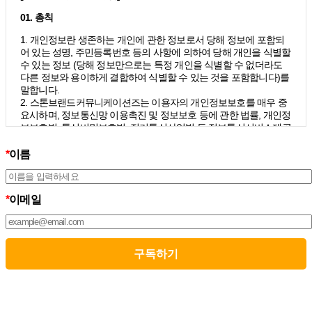
01. 총칙
1. 개인정보란 생존하는 개인에 관한 정보로서 당해 정보에 포함되
어 있는 성명, 주민등록번호 등의 사항에 의하여 당해 개인을 식별할
수 있는 정보 (당해 정보만으로는 특정 개인을 식별할 수 없더라도
다른 정보와 용이하게 결합하여 식별할 수 있는 것을 포함합니다)를
말합니다.
2. 스톤브랜드커뮤니케이션즈는 이용자의 개인정보보호를 매우 중
요시하며, 정보통신망 이용촉진 및 정보보호 등에 관한 법률, 개인정
보보호법, 통신비밀보호법, 전기통신사업법 등 정보통신서비스제공
자가 준수하여야 할 관련 법령상의 개인정보보호 규정을 준수하며,
개인정보처리방침을 통하여 이용자가 제공하는 개인정보가 어떠한
*
이름
용도와 방식으로 이용되고 있으며 개인정보보호를 위해 어떠한 조
치가 취해지고 있는지 알려드립니다.
3. 스톤브랜드커뮤니케이션즈는 개인정보처리방침의 지속적인 개
*
이메일
선을 위하여 개정하는데 필요한 절차를 정하고 있으며, 개인정보처
리방침을 회사의 필요와 사회적 변화에 맞게 변경할 수 있습니다. 그
리고 개인정보처리방침을 개정하는 경우 버전번호 등을 부여하여
개정된 사항을 이용자께서 쉽게 알아볼 수 있도록 하고 있습니다.
02. 수집하는 개인정보의 항목 및 수집방법
모든 이용자는 스톤브랜드커뮤니케이션즈가 제공하는 서비스를 이
용할 수 있고, 구독 신청을 통해 스톤브랜드커뮤니케이션즈의 다양
한 서비스를 제공받을 수 있습니다. 그리고 이때 스톤브랜드커뮤니