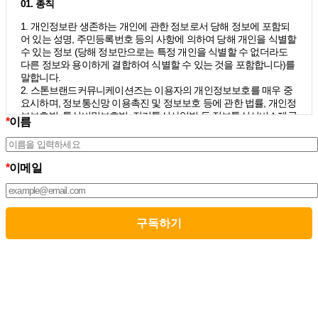
01. 총칙
1. 개인정보란 생존하는 개인에 관한 정보로서 당해 정보에 포함되
어 있는 성명, 주민등록번호 등의 사항에 의하여 당해 개인을 식별할
수 있는 정보 (당해 정보만으로는 특정 개인을 식별할 수 없더라도
다른 정보와 용이하게 결합하여 식별할 수 있는 것을 포함합니다)를
말합니다.
2. 스톤브랜드커뮤니케이션즈는 이용자의 개인정보보호를 매우 중
요시하며, 정보통신망 이용촉진 및 정보보호 등에 관한 법률, 개인정
보보호법, 통신비밀보호법, 전기통신사업법 등 정보통신서비스제공
*
이름
자가 준수하여야 할 관련 법령상의 개인정보보호 규정을 준수하며,
개인정보처리방침을 통하여 이용자가 제공하는 개인정보가 어떠한
용도와 방식으로 이용되고 있으며 개인정보보호를 위해 어떠한 조
치가 취해지고 있는지 알려드립니다.
*
이메일
3. 스톤브랜드커뮤니케이션즈는 개인정보처리방침의 지속적인 개
선을 위하여 개정하는데 필요한 절차를 정하고 있으며, 개인정보처
리방침을 회사의 필요와 사회적 변화에 맞게 변경할 수 있습니다. 그
리고 개인정보처리방침을 개정하는 경우 버전번호 등을 부여하여
개정된 사항을 이용자께서 쉽게 알아볼 수 있도록 하고 있습니다.
02. 수집하는 개인정보의 항목 및 수집방법
모든 이용자는 스톤브랜드커뮤니케이션즈가 제공하는 서비스를 이
용할 수 있고, 구독 신청을 통해 스톤브랜드커뮤니케이션즈의 다양
한 서비스를 제공받을 수 있습니다. 그리고 이때 스톤브랜드커뮤니
케이션즈는 다음의 원칙 하에 이용자의 개인정보를 수집하고 있습