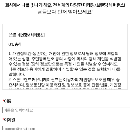
회사에서 나를 빛나게 해줄, 전 세계의 다양한 마케팅/브랜딩 레퍼런스!
남들보다 먼저 받아보세요!
[스톤 개인정보처리방침]
01. 총칙
1. 개인정보란 생존하는 개인에 관한 정보로서 당해 정보에 포함되
어 있는 성명, 주민등록번호 등의 사항에 의하여 당해 개인을 식별할
수 있는 정보 (당해 정보만으로는 특정 개인을 식별할 수 없더라도
다른 정보와 용이하게 결합하여 식별할 수 있는 것을 포함합니다)를
말합니다.
2. 스톤브랜드커뮤니케이션즈는 이용자의 개인정보보호를 매우 중
요시하며, 정보통신망 이용촉진 및 정보보호 등에 관한 법률, 개인정
보보호법, 통신비밀보호법, 전기통신사업법 등 정보통신서비스제공
자가 준수하여야 할 관련 법령상의 개인정보보호 규정을 준수하며,
개인정보처리방침을 통하여 이용자가 제공하는 개인정보가 어떠한
*
이름
용도와 방식으로 이용되고 있으며 개인정보보호를 위해 어떠한 조
치가 취해지고 있는지 알려드립니다.
3. 스톤브랜드커뮤니케이션즈는 개인정보처리방침의 지속적인 개
*
이메일
선을 위하여 개정하는데 필요한 절차를 정하고 있으며, 개인정보처
리방침을 회사의 필요와 사회적 변화에 맞게 변경할 수 있습니다. 그