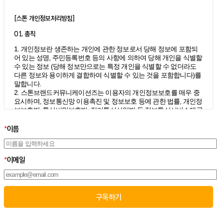
[스톤 개인정보처리방침]
01. 총칙
1. 개인정보란 생존하는 개인에 관한 정보로서 당해 정보에 포함되
어 있는 성명, 주민등록번호 등의 사항에 의하여 당해 개인을 식별할
수 있는 정보 (당해 정보만으로는 특정 개인을 식별할 수 없더라도
다른 정보와 용이하게 결합하여 식별할 수 있는 것을 포함합니다)를
말합니다.
2. 스톤브랜드커뮤니케이션즈는 이용자의 개인정보보호를 매우 중
요시하며, 정보통신망 이용촉진 및 정보보호 등에 관한 법률, 개인정
보보호법, 통신비밀보호법, 전기통신사업법 등 정보통신서비스제공
자가 준수하여야 할 관련 법령상의 개인정보보호 규정을 준수하며,
개인정보처리방침을 통하여 이용자가 제공하는 개인정보가 어떠한
*
이름
용도와 방식으로 이용되고 있으며 개인정보보호를 위해 어떠한 조
치가 취해지고 있는지 알려드립니다.
3. 스톤브랜드커뮤니케이션즈는 개인정보처리방침의 지속적인 개
*
이메일
선을 위하여 개정하는데 필요한 절차를 정하고 있으며, 개인정보처
리방침을 회사의 필요와 사회적 변화에 맞게 변경할 수 있습니다. 그
리고 개인정보처리방침을 개정하는 경우 버전번호 등을 부여하여
개정된 사항을 이용자께서 쉽게 알아볼 수 있도록 하고 있습니다.
02. 수집하는 개인정보의 항목 및 수집방법