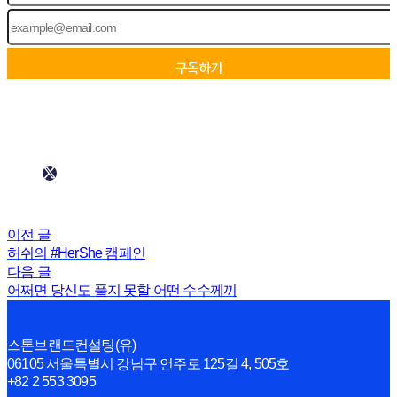
이전 글
허쉬의 #HerShe 캠페인
다음 글
어쩌면 당신도 풀지 못할 어떤 수수께끼
스톤브랜드컨설팅(유)
06105 서울특별시 강남구 언주로 125길 4, 505호
+82 2 553 3095