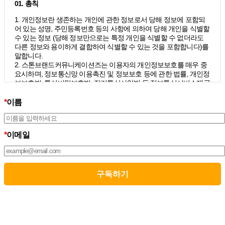
01. 총칙
1. 개인정보란 생존하는 개인에 관한 정보로서 당해 정보에 포함되
어 있는 성명, 주민등록번호 등의 사항에 의하여 당해 개인을 식별할
수 있는 정보 (당해 정보만으로는 특정 개인을 식별할 수 없더라도
다른 정보와 용이하게 결합하여 식별할 수 있는 것을 포함합니다)를
말합니다.
2. 스톤브랜드커뮤니케이션즈는 이용자의 개인정보보호를 매우 중
요시하며, 정보통신망 이용촉진 및 정보보호 등에 관한 법률, 개인정
보보호법, 통신비밀보호법, 전기통신사업법 등 정보통신서비스제공
자가 준수하여야 할 관련 법령상의 개인정보보호 규정을 준수하며,
개인정보처리방침을 통하여 이용자가 제공하는 개인정보가 어떠한
*
이름
용도와 방식으로 이용되고 있으며 개인정보보호를 위해 어떠한 조
치가 취해지고 있는지 알려드립니다.
3. 스톤브랜드커뮤니케이션즈는 개인정보처리방침의 지속적인 개
*
이메일
선을 위하여 개정하는데 필요한 절차를 정하고 있으며, 개인정보처
리방침을 회사의 필요와 사회적 변화에 맞게 변경할 수 있습니다. 그
리고 개인정보처리방침을 개정하는 경우 버전번호 등을 부여하여
개정된 사항을 이용자께서 쉽게 알아볼 수 있도록 하고 있습니다.
02. 수집하는 개인정보의 항목 및 수집방법
모든 이용자는 스톤브랜드커뮤니케이션즈가 제공하는 서비스를 이
용할 수 있고, 구독 신청을 통해 스톤브랜드커뮤니케이션즈의 다양
한 서비스를 제공받을 수 있습니다. 그리고 이때 스톤브랜드커뮤니
케이션즈는 다음의 원칙 하에 이용자의 개인정보를 수집하고 있습