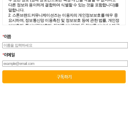
다른 정보와 용이하게 결합하여 식별할 수 있는 것을 포함합니다)를
말합니다.
2. 스톤브랜드커뮤니케이션즈는 이용자의 개인정보보호를 매우 중
요시하며, 정보통신망 이용촉진 및 정보보호 등에 관한 법률, 개인정
보보호법, 통신비밀보호법, 전기통신사업법 등 정보통신서비스제공
자가 준수하여야 할 관련 법령상의 개인정보보호 규정을 준수하며,
개인정보처리방침을 통하여 이용자가 제공하는 개인정보가 어떠한
*
이름
용도와 방식으로 이용되고 있으며 개인정보보호를 위해 어떠한 조
치가 취해지고 있는지 알려드립니다.
3. 스톤브랜드커뮤니케이션즈는 개인정보처리방침의 지속적인 개
*
이메일
선을 위하여 개정하는데 필요한 절차를 정하고 있으며, 개인정보처
리방침을 회사의 필요와 사회적 변화에 맞게 변경할 수 있습니다. 그
리고 개인정보처리방침을 개정하는 경우 버전번호 등을 부여하여
개정된 사항을 이용자께서 쉽게 알아볼 수 있도록 하고 있습니다.
02. 수집하는 개인정보의 항목 및 수집방법
모든 이용자는 스톤브랜드커뮤니케이션즈가 제공하는 서비스를 이
용할 수 있고, 구독 신청을 통해 스톤브랜드커뮤니케이션즈의 다양
한 서비스를 제공받을 수 있습니다. 그리고 이때 스톤브랜드커뮤니
케이션즈는 다음의 원칙 하에 이용자의 개인정보를 수집하고 있습
니다.
1. 스톤브랜드커뮤니케이션즈는 서비스 제공에 필요한 최소한의 개
인정보를 수집하고 있습니다.
– 필수정보의 수집 : 이름, 이메일