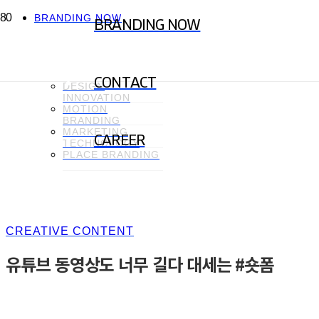
BRANDING NOW
BRANDING NOW
CREATIVE
CONTENT
BRAND
COMMUNICATION
CONTACT
DESIGN
INNOVATION
MOTION
BRANDING
MARKETING
CAREER
TECHNOLOGY
PLACE BRANDING
CREATIVE CONTENT
유튜브 동영상도 너무 길다 대세는 #숏폼