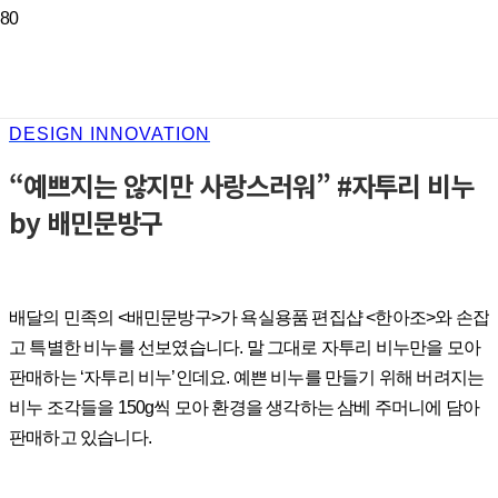
DESIGN INNOVATION
“예쁘지는 않지만 사랑스러워” #자투리 비누
by 배민문방구
배달의 민족의 <배민문방구>가 욕실용품 편집샵 <한아조>와 손잡
고 특별한 비누를 선보였습니다. 말 그대로 자투리 비누만을 모아
판매하는 ‘자투리 비누’인데요. 예쁜 비누를 만들기 위해 버려지는
비누 조각들을 150g씩 모아 환경을 생각하는 삼베 주머니에 담아
판매하고 있습니다.