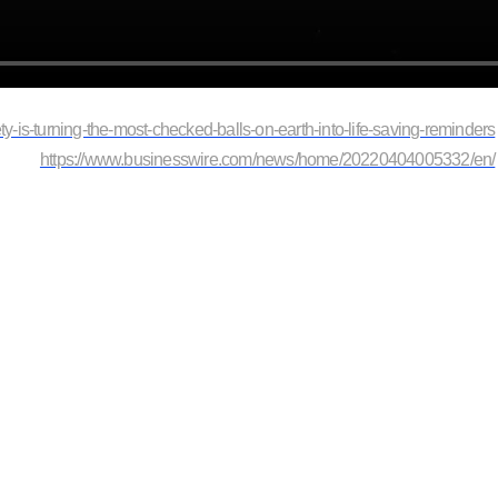
y-is-turning-the-most-checked-balls-on-earth-into-life-saving-reminders
https://www.businesswire.com/news/home/20220404005332/en/