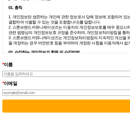
01. 총칙
1. 개인정보란 생존하는 개인에 관한 정보로서 당해 정보에 포함되어 있는
결합하여 식별할 수 있는 것을 포함합니다)를 말합니다.
2. 스톤브랜드커뮤니케이션즈는 이용자의 개인정보보호를 매우 중요시하
관련 법령상의 개인정보보호 규정을 준수하며, 개인정보처리방침을 통하
3. 스톤브랜드커뮤니케이션즈는 개인정보처리방침의 지속적인 개선을 위
을 개정하는 경우 버전번호 등을 부여하여 개정된 사항을 이용자께서 쉽게
02. 수집하는 개인정보의 항목 및 수집방법
모든 이용자는 스톤브랜드커뮤니케이션즈가 제공하는 서비스를 이용할 수
*
이름
칙 하에 이용자의 개인정보를 수집하고 있습니다.
1. 스톤브랜드커뮤니케이션즈는 서비스 제공에 필요한 최소한의 개인정
– 필수정보의 수집 : 이름, 이메일
– 선택정보의 수집: 회사명, 부서, 직책/직급
*
이메일
2. 서비스 이용과정에서 아래와 같은 정보들이 자동으로 생성되어 수집될
– IP Address, 쿠키, 방문 일시, 서비스 이용 기록, 불량 이용 기록됩니다.
3. 스톤브랜드커뮤니케이션즈는 민감정보를 수집하지 않습니다.
스톤브랜드커뮤니케이션즈는 이용자의 소중한 인권을 침해할 우려가 있는 
치겠습니다.
스톤브랜드커뮤니케이션즈는 이용자의 개인정보를 구독 신청 외에도 각종 서
03. 개인정보 이용목적