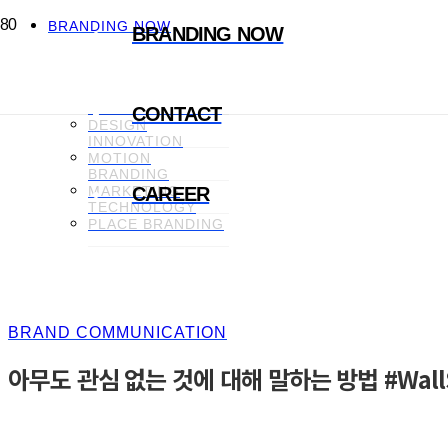
BRANDING NOW
BRANDING NOW
CREATIVE
CONTENT
BRAND
COMMUNICATION
CONTACT
DESIGN
INNOVATION
MOTION
BRANDING
MARKETING
CAREER
TECHNOLOGY
PLACE BRANDING
BRAND COMMUNICATION
아무도 관심 없는 것에 대해 말하는 방법 #WallSt