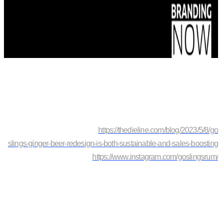
https://thedieline.com/blog/2023/5/8/go
slings-ginger-beer-redesign-is-both-sustainable-and-sales-boosting
https://www.instagram.com/goslingsrum/