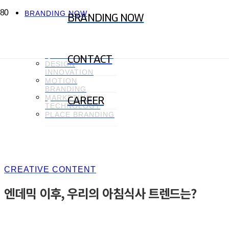
BRANDING NOW
BRANDING NOW
CREATIVE
CONTENT
BRAND
COMMUNICATION
CONTACT
DESIGN
INNOVATION
MOTION
BRANDING
MARKETING
CAREER
TECHNOLOGY
PLACE BRANDING
CREATIVE CONTENT
엔데믹 이후, 우리의 아침식사 트렌드는?