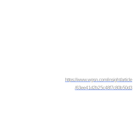
https://www.wgsn.com/insight/article
/63ee41d2b25c48f7c80b50d3