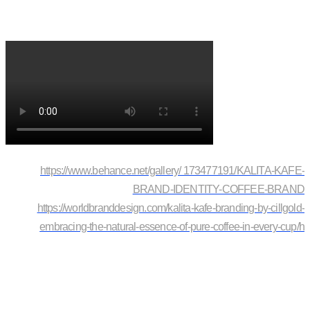
https://www.behance.net/gallery/ 173477191/KALITA-KAFE-
BRAND-IDENTITY-COFFEE-BRAND
https://worldbranddesign.com/kalita-kafe-branding-by-cillgold-
embracing-the-natural-essence-of-pure-coffee-in-every-cup/h