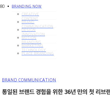
BRANDING NOW
CREATIVE
CONTENT
BRAND
COMMUNICATION
DESIGN
INNOVATION
MOTION
BRANDING
MARKETING
TECHNOLOGY
PLACE BRANDING
BRAND COMMUNICATION
통일된 브랜드 경험을 위한 36년 만의 첫 리브랜딩