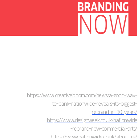
https://www.creativeboom.com/news/a-good-way-
to-bank-nationwide-reveals-its-biggest-
rebrand-in-30-years/
https://www.designweek.co.uk/nationwide
-rebrand-new-commercial-arts/
https://www.nationwide.co.uk/about-us/