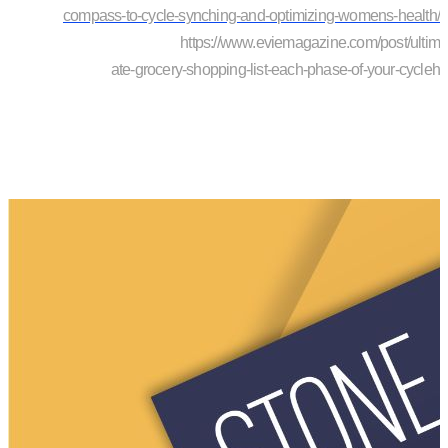
compass-to-cycle-synching-and-optimizing-womens-health/
https://www.eviemagazine.com/post/ultim
ate-grocery-shopping-list-each-phase-of-your-cycleh