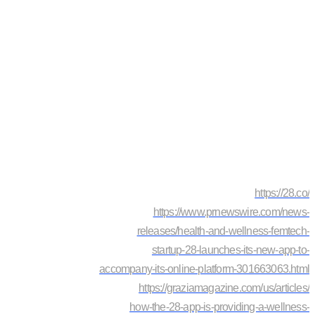
https://28.co/
https://www.prnewswire.com/news-
releases/health-and-wellness-femtech-
startup-28-launches-its-new-app-to-
accompany-its-online-platform-301663063.html
https://graziamagazine.com/us/articles/
how-the-28-app-is-providing-a-wellness-