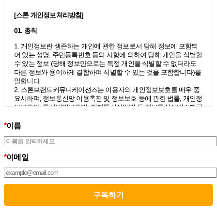
[스톤 개인정보처리방침]
01. 총칙
1. 개인정보란 생존하는 개인에 관한 정보로서 당해 정보에 포함되
어 있는 성명, 주민등록번호 등의 사항에 의하여 당해 개인을 식별할
수 있는 정보 (당해 정보만으로는 특정 개인을 식별할 수 없더라도
다른 정보와 용이하게 결합하여 식별할 수 있는 것을 포함합니다)를
말합니다.
2. 스톤브랜드커뮤니케이션즈는 이용자의 개인정보보호를 매우 중
요시하며, 정보통신망 이용촉진 및 정보보호 등에 관한 법률, 개인정
보보호법, 통신비밀보호법, 전기통신사업법 등 정보통신서비스제공
자가 준수하여야 할 관련 법령상의 개인정보보호 규정을 준수하며,
개인정보처리방침을 통하여 이용자가 제공하는 개인정보가 어떠한
*
이름
용도와 방식으로 이용되고 있으며 개인정보보호를 위해 어떠한 조
치가 취해지고 있는지 알려드립니다.
3. 스톤브랜드커뮤니케이션즈는 개인정보처리방침의 지속적인 개
*
이메일
선을 위하여 개정하는데 필요한 절차를 정하고 있으며, 개인정보처
리방침을 회사의 필요와 사회적 변화에 맞게 변경할 수 있습니다. 그
리고 개인정보처리방침을 개정하는 경우 버전번호 등을 부여하여
개정된 사항을 이용자께서 쉽게 알아볼 수 있도록 하고 있습니다.
02. 수집하는 개인정보의 항목 및 수집방법
모든 이용자는 스톤브랜드커뮤니케이션즈가 제공하는 서비스를 이