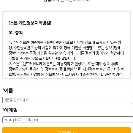
[스톤 개인정보처리방침]
01. 총칙
1. 개인정보란 생존하는 개인에 관한 정보로서 당해 정보에 포함되어 있는 성
명, 주민등록번호 등의 사항에 의하여 당해 개인을 식별할 수 있는 정보 (당해
정보만으로는 특정 개인을 식별할 수 없더라도 다른 정보와 용이하게 결합하여
식별할 수 있는 것을 포함합니다)를 말합니다.
2. 스톤브랜드커뮤니케이션즈는 이용자의 개인정보보호를 매우 중요시하며,
정보통신망 이용촉진 및 정보보호 등에 관한 법률, 개인정보보호법, 통신비밀보
호법, 전기통신사업법 등 정보통신서비스제공자가 준수하여야 할 관련 법령상
의 개인정보보호 규정을 준수하며, 개인정보처리방침을 통하여 이용자가 제공
하는 개인정보가 어떠한 용도와 방식으로 이용되고 있으며 개인정보보호를 위
*
이름
해 어떠한 조치가 취해지고 있는지 알려드립니다.
3. 스톤브랜드커뮤니케이션즈는 개인정보처리방침의 지속적인 개선을 위하여
개정하는데 필요한 절차를 정하고 있으며, 개인정보처리방침을 회사의 필요와
사회적 변화에 맞게 변경할 수 있습니다. 그리고 개인정보처리방침을 개정하는
*
이메일
경우 버전번호 등을 부여하여 개정된 사항을 이용자께서 쉽게 알아볼 수 있도
록 하고 있습니다.
02. 수집하는 개인정보의 항목 및 수집방법