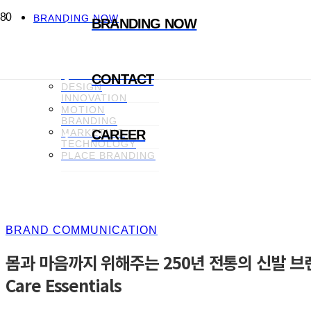
BRANDING NOW
BRANDING NOW
CREATIVE
CONTENT
BRAND
COMMUNICATION
CONTACT
DESIGN
INNOVATION
MOTION
BRANDING
MARKETING
CAREER
TECHNOLOGY
PLACE BRANDING
BRAND COMMUNICATION
몸과 마음까지 위해주는 250년 전통의 신발 브랜드
Care Essentials