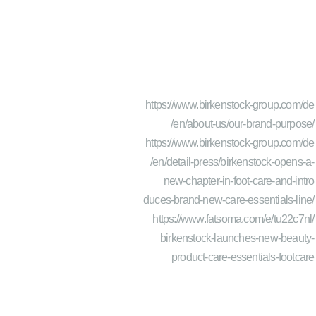
https://www.birkenstock-group.com/de
/en/about-us/our-brand-purpose/
https://www.birkenstock-group.com/de
/en/detail-press/birkenstock-opens-a-
new-chapter-in-foot-care-and-intro
duces-brand-new-care-essentials-line/
https://www.fatsoma.com/e/tu22c7nl/
birkenstock-launches-new-beauty-
product-care-essentials-footcare