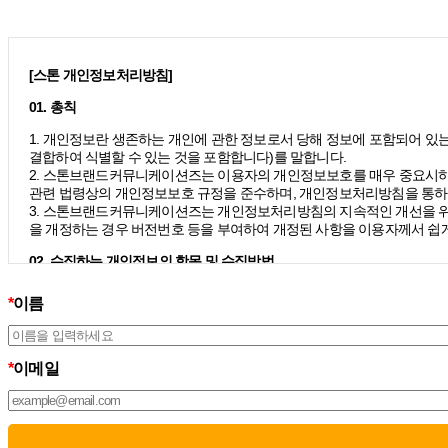
[스톤 개인정보처리방침]
01. 총칙
1. 개인정보란 생존하는 개인에 관한 정보로서 당해 정보에 포함되어 있는
결합하여 식별할 수 있는 것을 포함합니다)를 말합니다.
2. 스톤브랜드커뮤니케이션즈는 이용자의 개인정보보호를 매우 중요시하
관련 법령상의 개인정보보호 규정을 준수하며, 개인정보처리방침을 통하
3. 스톤브랜드커뮤니케이션즈는 개인정보처리방침의 지속적인 개선을 위
을 개정하는 경우 버전번호 등을 부여하여 개정된 사항을 이용자께서 쉽게
02. 수집하는 개인정보의 항목 및 수집방법
모든 이용자는 스톤브랜드커뮤니케이션즈가 제공하는 서비스를 이용할 수
*
이름
칙 하에 이용자의 개인정보를 수집하고 있습니다.
1. 스톤브랜드커뮤니케이션즈는 서비스 제공에 필요한 최소한의 개인정
– 필수정보의 수집 : 이름, 이메일
– 선택정보의 수집: 회사명, 부서, 직책/직급
*
이메일
2. 서비스 이용과정에서 아래와 같은 정보들이 자동으로 생성되어 수집될
– IP Address, 쿠키, 방문 일시, 서비스 이용 기록, 불량 이용 기록됩니다.
3. 스톤브랜드커뮤니케이션즈는 민감정보를 수집하지 않습니다.
스톤브랜드커뮤니케이션즈는 이용자의 소중한 인권을 침해할 우려가 있는 