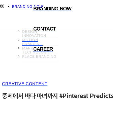
BRANDING NOW
BRANDING NOW
CREATIVE
CONTENT
BRAND
COMMUNICATION
CONTACT
DESIGN
INNOVATION
MOTION
BRANDING
MARKETING
CAREER
TECHNOLOGY
PLACE BRANDING
CREATIVE CONTENT
중세에서 바다 마녀까지 #Pinterest Predict