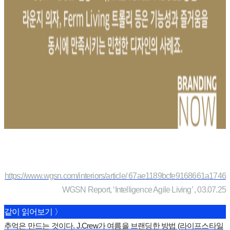
https://www.wgsn.com/interiors/article/ 67ae1189bcfe9168661a1746
WGSN Report, ‘Intelligence Agile Living’ , 03.07.25
같이 읽어보기 〉
추억은 만드는 것이다. J.Crew가 여름을 브랜딩한 방법 (라이프스타일