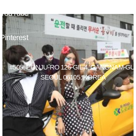
YouTube
Pinterest
#505, EONJU-RO 125-GIL 4, GANGNAM-GU
SEOUL 06105, KOREA