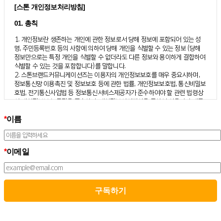
[스톤 개인정보처리방침]
01. 총칙
1. 개인정보란 생존하는 개인에 관한 정보로서 당해 정보에 포함되어 있는 성
명, 주민등록번호 등의 사항에 의하여 당해 개인을 식별할 수 있는 정보 (당해
정보만으로는 특정 개인을 식별할 수 없더라도 다른 정보와 용이하게 결합하여
식별할 수 있는 것을 포함합니다)를 말합니다.
2. 스톤브랜드커뮤니케이션즈는 이용자의 개인정보보호를 매우 중요시하며,
정보통신망 이용촉진 및 정보보호 등에 관한 법률, 개인정보보호법, 통신비밀보
호법, 전기통신사업법 등 정보통신서비스제공자가 준수하여야 할 관련 법령상
의 개인정보보호 규정을 준수하며, 개인정보처리방침을 통하여 이용자가 제공
하는 개인정보가 어떠한 용도와 방식으로 이용되고 있으며 개인정보보호를 위
*
이름
해 어떠한 조치가 취해지고 있는지 알려드립니다.
3. 스톤브랜드커뮤니케이션즈는 개인정보처리방침의 지속적인 개선을 위하여
개정하는데 필요한 절차를 정하고 있으며, 개인정보처리방침을 회사의 필요와
사회적 변화에 맞게 변경할 수 있습니다. 그리고 개인정보처리방침을 개정하는
*
이메일
경우 버전번호 등을 부여하여 개정된 사항을 이용자께서 쉽게 알아볼 수 있도
록 하고 있습니다.
02. 수집하는 개인정보의 항목 및 수집방법
모든 이용자는 스톤브랜드커뮤니케이션즈가 제공하는 서비스를 이용할 수 있
고, 구독 신청을 통해 스톤브랜드커뮤니케이션즈의 다양한 서비스를 제공받을
수 있습니다. 그리고 이때 스톤브랜드커뮤니케이션즈는 다음의 원칙 하에 이용