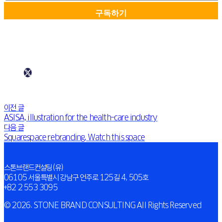
이전 글
ASISA, illustration for the health-care industry
다음 글
Squarespace rebranding, Watch this space
스톤브랜드컨설팅(유)
06105 서울특별시 강남구 언주로 125길 4, 505호
+82 2 553 3095
© 2026. STONE BRAND CONSULTING All Rights Reserved