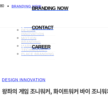
BRANDING NOW
BRANDING NOW
CREATIVE
CONTENT
BRAND
COMMUNICATION
CONTACT
DESIGN
INNOVATION
MOTION
BRANDING
MARKETING
CAREER
TECHNOLOGY
PLACE BRANDING
DESIGN INNOVATION
왕좌의 게임 조니워커, 화이트워커 바이 조니워