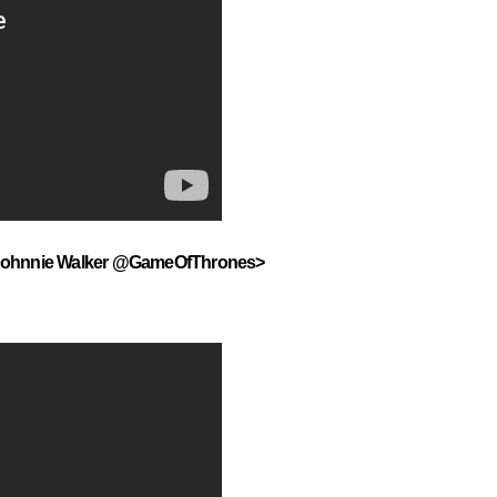
by Johnnie Walker @GameOfThrones>