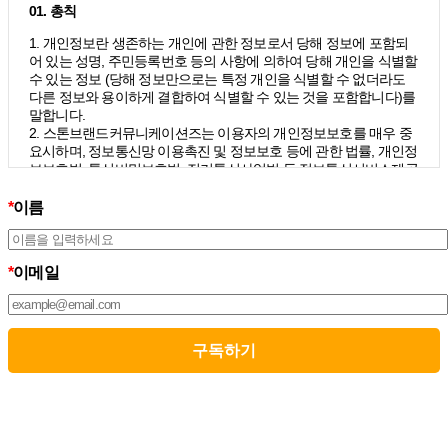
01. 총칙
1. 개인정보란 생존하는 개인에 관한 정보로서 당해 정보에 포함되
어 있는 성명, 주민등록번호 등의 사항에 의하여 당해 개인을 식별할
수 있는 정보 (당해 정보만으로는 특정 개인을 식별할 수 없더라도
다른 정보와 용이하게 결합하여 식별할 수 있는 것을 포함합니다)를
말합니다.
2. 스톤브랜드커뮤니케이션즈는 이용자의 개인정보보호를 매우 중
요시하며, 정보통신망 이용촉진 및 정보보호 등에 관한 법률, 개인정
보보호법, 통신비밀보호법, 전기통신사업법 등 정보통신서비스제공
자가 준수하여야 할 관련 법령상의 개인정보보호 규정을 준수하며,
개인정보처리방침을 통하여 이용자가 제공하는 개인정보가 어떠한
*
이름
용도와 방식으로 이용되고 있으며 개인정보보호를 위해 어떠한 조
치가 취해지고 있는지 알려드립니다.
3. 스톤브랜드커뮤니케이션즈는 개인정보처리방침의 지속적인 개
*
이메일
선을 위하여 개정하는데 필요한 절차를 정하고 있으며, 개인정보처
리방침을 회사의 필요와 사회적 변화에 맞게 변경할 수 있습니다. 그
리고 개인정보처리방침을 개정하는 경우 버전번호 등을 부여하여
개정된 사항을 이용자께서 쉽게 알아볼 수 있도록 하고 있습니다.
02. 수집하는 개인정보의 항목 및 수집방법
모든 이용자는 스톤브랜드커뮤니케이션즈가 제공하는 서비스를 이
용할 수 있고, 구독 신청을 통해 스톤브랜드커뮤니케이션즈의 다양
한 서비스를 제공받을 수 있습니다. 그리고 이때 스톤브랜드커뮤니