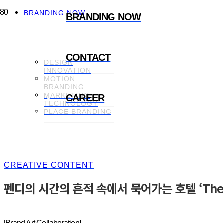
BRANDING NOW
BRANDING NOW
CREATIVE
CONTENT
BRAND
COMMUNICATION
CONTACT
DESIGN
INNOVATION
MOTION
BRANDING
MARKETING
CAREER
TECHNOLOGY
PLACE BRANDING
CREATIVE CONTENT
펜디의 시간의 흔적 속에서 묵어가는 호텔 ‘The R
[Brand Art Collaboration]