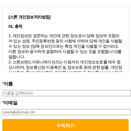
[스톤 개인정보처리방침]
01. 총칙
1. 개인정보란 생존하는 개인에 관한 정보로서 당해 정보에 포함되
어 있는 성명, 주민등록번호 등의 사항에 의하여 당해 개인을 식별할
수 있는 정보 (당해 정보만으로는 특정 개인을 식별할 수 없더라도
다른 정보와 용이하게 결합하여 식별할 수 있는 것을 포함합니다)를
말합니다.
2. 스톤브랜드커뮤니케이션즈는 이용자의 개인정보보호를 매우 중
요시하며, 정보통신망 이용촉진 및 정보보호 등에 관한 법률, 개인정
보보호법, 통신비밀보호법, 전기통신사업법 등 정보통신서비스제공
자가 준수하여야 할 관련 법령상의 개인정보보호 규정을 준수하며,
개인정보처리방침을 통하여 이용자가 제공하는 개인정보가 어떠한
*
이름
용도와 방식으로 이용되고 있으며 개인정보보호를 위해 어떠한 조
치가 취해지고 있는지 알려드립니다.
3. 스톤브랜드커뮤니케이션즈는 개인정보처리방침의 지속적인 개
*
이메일
선을 위하여 개정하는데 필요한 절차를 정하고 있으며, 개인정보처
리방침을 회사의 필요와 사회적 변화에 맞게 변경할 수 있습니다. 그
리고 개인정보처리방침을 개정하는 경우 버전번호 등을 부여하여
개정된 사항을 이용자께서 쉽게 알아볼 수 있도록 하고 있습니다.
02. 수집하는 개인정보의 항목 및 수집방법