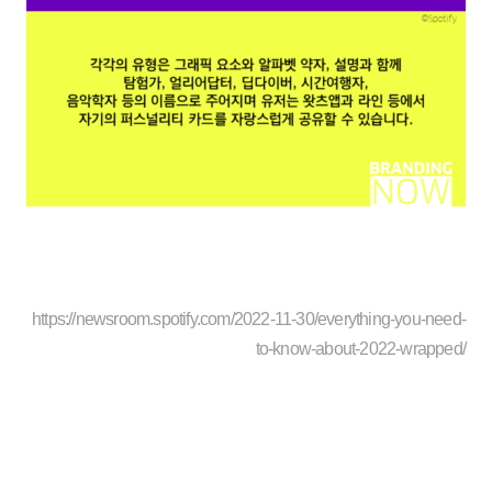
https://newsroom.spotify.com/2022-11-30/everything-you-need-
to-know-about-2022-wrapped/