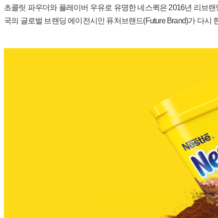
초콜릿 파우더와 플레이버 우유로 유명한 네스퀵은 2016년 리브랜
국의 글로벌 브랜딩 에이전시인 퓨처브랜드(Future Brand)가 다시