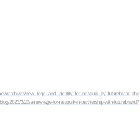
new/archives/new_logo_and_identity_for_nesquik_by_futurebrand.php
m/blog/2023/3/20/a-new-age-for-nesquik-in-partnership-with-futurebrand?