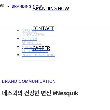
BRANDING NOW
BRANDING NOW
CREATIVE
CONTENT
BRAND
COMMUNICATION
CONTACT
DESIGN
INNOVATION
MOTION
BRANDING
MARKETING
CAREER
TECHNOLOGY
PLACE BRANDING
BRAND COMMUNICATION
네스퀵의 건강한 변신 #Nesquik