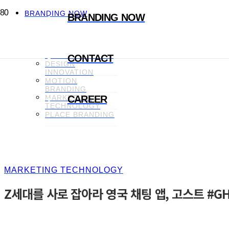
BRANDING NOW
BRANDING NOW
CREATIVE
CONTENT
BRAND
COMMUNICATION
CONTACT
DESIGN
INNOVATION
MOTION
BRANDING
MARKETING
CAREER
TECHNOLOGY
PLACE BRANDING
MARKETING TECHNOLOGY
Z세대를 사로 잡아라 영국 채팅 앱, 고스트 #G