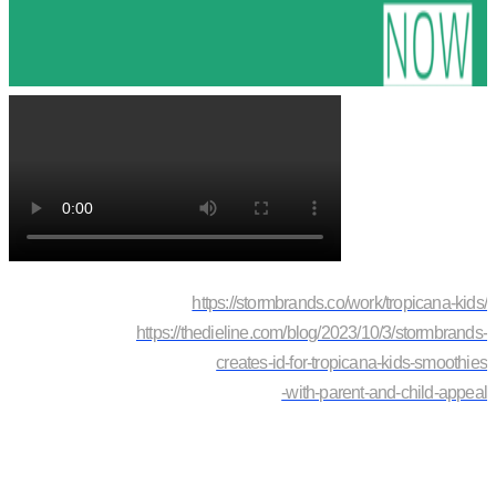
https://stormbrands.co/work/tropicana-kids/
https://thedieline.com/blog/2023/10/3/stormbrands-
creates-id-for-tropicana-kids-smoothies
-with-parent-and-child-appeal