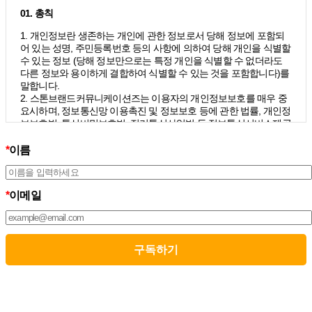
01. 총칙
1. 개인정보란 생존하는 개인에 관한 정보로서 당해 정보에 포함되
어 있는 성명, 주민등록번호 등의 사항에 의하여 당해 개인을 식별할
수 있는 정보 (당해 정보만으로는 특정 개인을 식별할 수 없더라도
다른 정보와 용이하게 결합하여 식별할 수 있는 것을 포함합니다)를
말합니다.
2. 스톤브랜드커뮤니케이션즈는 이용자의 개인정보보호를 매우 중
요시하며, 정보통신망 이용촉진 및 정보보호 등에 관한 법률, 개인정
보보호법, 통신비밀보호법, 전기통신사업법 등 정보통신서비스제공
자가 준수하여야 할 관련 법령상의 개인정보보호 규정을 준수하며,
개인정보처리방침을 통하여 이용자가 제공하는 개인정보가 어떠한
*
이름
용도와 방식으로 이용되고 있으며 개인정보보호를 위해 어떠한 조
치가 취해지고 있는지 알려드립니다.
3. 스톤브랜드커뮤니케이션즈는 개인정보처리방침의 지속적인 개
*
이메일
선을 위하여 개정하는데 필요한 절차를 정하고 있으며, 개인정보처
리방침을 회사의 필요와 사회적 변화에 맞게 변경할 수 있습니다. 그
리고 개인정보처리방침을 개정하는 경우 버전번호 등을 부여하여
개정된 사항을 이용자께서 쉽게 알아볼 수 있도록 하고 있습니다.
02. 수집하는 개인정보의 항목 및 수집방법
모든 이용자는 스톤브랜드커뮤니케이션즈가 제공하는 서비스를 이
용할 수 있고, 구독 신청을 통해 스톤브랜드커뮤니케이션즈의 다양
한 서비스를 제공받을 수 있습니다. 그리고 이때 스톤브랜드커뮤니