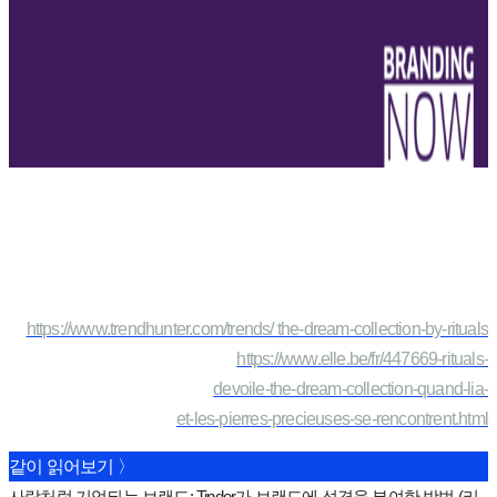
https://www.trendhunter.com/trends/ the-dream-collection-by-rituals
https://www.elle.be/fr/447669-rituals-
devoile-the-dream-collection-quand-lia-
et-les-pierres-precieuses-se-rencontrent.html
같이 읽어보기 〉
사람처럼 기억되는 브랜드: Tinder가 브랜드에 성격을 부여한 방법 (리