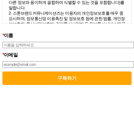
다른 정보와 용이하게 결합하여 식별할 수 있는 것을 포함합니다)를
말합니다.
2. 스톤브랜드커뮤니케이션즈는 이용자의 개인정보보호를 매우 중
요시하며, 정보통신망 이용촉진 및 정보보호 등에 관한 법률, 개인정
보보호법, 통신비밀보호법, 전기통신사업법 등 정보통신서비스제공
자가 준수하여야 할 관련 법령상의 개인정보보호 규정을 준수하며,
개인정보처리방침을 통하여 이용자가 제공하는 개인정보가 어떠한
*
이름
용도와 방식으로 이용되고 있으며 개인정보보호를 위해 어떠한 조
치가 취해지고 있는지 알려드립니다.
3. 스톤브랜드커뮤니케이션즈는 개인정보처리방침의 지속적인 개
*
이메일
선을 위하여 개정하는데 필요한 절차를 정하고 있으며, 개인정보처
리방침을 회사의 필요와 사회적 변화에 맞게 변경할 수 있습니다. 그
리고 개인정보처리방침을 개정하는 경우 버전번호 등을 부여하여
개정된 사항을 이용자께서 쉽게 알아볼 수 있도록 하고 있습니다.
02. 수집하는 개인정보의 항목 및 수집방법
모든 이용자는 스톤브랜드커뮤니케이션즈가 제공하는 서비스를 이
용할 수 있고, 구독 신청을 통해 스톤브랜드커뮤니케이션즈의 다양
한 서비스를 제공받을 수 있습니다. 그리고 이때 스톤브랜드커뮤니
케이션즈는 다음의 원칙 하에 이용자의 개인정보를 수집하고 있습
니다.
1. 스톤브랜드커뮤니케이션즈는 서비스 제공에 필요한 최소한의 개
인정보를 수집하고 있습니다.
– 필수정보의 수집 : 이름, 이메일