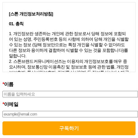
[스톤 개인정보처리방침]
01. 총칙
1. 개인정보란 생존하는 개인에 관한 정보로서 당해 정보에 포함되
어 있는 성명, 주민등록번호 등의 사항에 의하여 당해 개인을 식별할
수 있는 정보 (당해 정보만으로는 특정 개인을 식별할 수 없더라도
다른 정보와 용이하게 결합하여 식별할 수 있는 것을 포함합니다)를
말합니다.
2. 스톤브랜드커뮤니케이션즈는 이용자의 개인정보보호를 매우 중
요시하며, 정보통신망 이용촉진 및 정보보호 등에 관한 법률, 개인정
보보호법, 통신비밀보호법, 전기통신사업법 등 정보통신서비스제공
자가 준수하여야 할 관련 법령상의 개인정보보호 규정을 준수하며,
개인정보처리방침을 통하여 이용자가 제공하는 개인정보가 어떠한
*
이름
용도와 방식으로 이용되고 있으며 개인정보보호를 위해 어떠한 조
치가 취해지고 있는지 알려드립니다.
3. 스톤브랜드커뮤니케이션즈는 개인정보처리방침의 지속적인 개
*
이메일
선을 위하여 개정하는데 필요한 절차를 정하고 있으며, 개인정보처
리방침을 회사의 필요와 사회적 변화에 맞게 변경할 수 있습니다. 그
리고 개인정보처리방침을 개정하는 경우 버전번호 등을 부여하여
개정된 사항을 이용자께서 쉽게 알아볼 수 있도록 하고 있습니다.
02. 수집하는 개인정보의 항목 및 수집방법