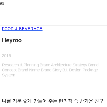
FOOD & BEVERAGE
Heyroo
2016
Research & Planning
Brand Architecture Strategy
Brand
Concept
Brand Name
Brand Story
B.I. Design
Package
System
나를 기분 좋게 만들어 주는 편의점 속 반가운 친구