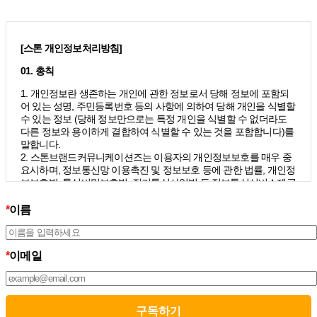
[스톤 개인정보처리방침]
01. 총칙
1. 개인정보란 생존하는 개인에 관한 정보로서 당해 정보에 포함되
어 있는 성명, 주민등록번호 등의 사항에 의하여 당해 개인을 식별할
수 있는 정보 (당해 정보만으로는 특정 개인을 식별할 수 없더라도
다른 정보와 용이하게 결합하여 식별할 수 있는 것을 포함합니다)를
말합니다.
2. 스톤브랜드커뮤니케이션즈는 이용자의 개인정보보호를 매우 중
요시하며, 정보통신망 이용촉진 및 정보보호 등에 관한 법률, 개인정
보보호법, 통신비밀보호법, 전기통신사업법 등 정보통신서비스제공
자가 준수하여야 할 관련 법령상의 개인정보보호 규정을 준수하며,
개인정보처리방침을 통하여 이용자가 제공하는 개인정보가 어떠한
*
이름
용도와 방식으로 이용되고 있으며 개인정보보호를 위해 어떠한 조
치가 취해지고 있는지 알려드립니다.
3. 스톤브랜드커뮤니케이션즈는 개인정보처리방침의 지속적인 개
*
이메일
선을 위하여 개정하는데 필요한 절차를 정하고 있으며, 개인정보처
리방침을 회사의 필요와 사회적 변화에 맞게 변경할 수 있습니다. 그
리고 개인정보처리방침을 개정하는 경우 버전번호 등을 부여하여
개정된 사항을 이용자께서 쉽게 알아볼 수 있도록 하고 있습니다.