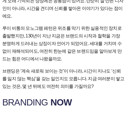
게 오래 기억되는 상징에는 공통점이 있어요. 단순히 잘 만든 디자
인이 아니라, 시간을 견디며 신뢰를 쌓아온 이야기가 있다는 점이
에요.
루이 비통의 모노그램 패턴은 위조를 막기 위한 실용적인 장치로
출발했지만, 130년이 지난 지금은 브랜드의 시작과 철학을 가장
분명하게 드러내는 상징이자 언어가 되었어요. 세대를 거치며 수
없이 재해석되어도, 여전히 한눈에 같은 브랜드임을 알아보게 만
드는 힘은 어디에서 나왔을까요.
브랜딩은
‘
계속
새로워
보이는
것
’
이
아니라
,
시간이
지나도
‘
신뢰
를
잃지
않는
핵심
’
을
갖는
일인지도
모릅니다
.
지금
여러분이
쌓고
있는
것은
,
몇
년
뒤에도
여전히
의미를
가질까요
?
BRANDING
NOW