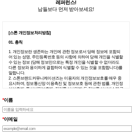
레퍼런스!
남들보다 먼저 받아보세요!
[스톤 개인정보처리방침]
01. 총칙
1. 개인정보란 생존하는 개인에 관한 정보로서 당해 정보에 포함되
어 있는 성명, 주민등록번호 등의 사항에 의하여 당해 개인을 식별할
수 있는 정보 (당해 정보만으로는 특정 개인을 식별할 수 없더라도
다른 정보와 용이하게 결합하여 식별할 수 있는 것을 포함합니다)를
말합니다.
2. 스톤브랜드커뮤니케이션즈는 이용자의 개인정보보호를 매우 중
요시하며, 정보통신망 이용촉진 및 정보보호 등에 관한 법률, 개인정
보보호법, 통신비밀보호법, 전기통신사업법 등 정보통신서비스제공
자가 준수하여야 할 관련 법령상의 개인정보보호 규정을 준수하며,
개인정보처리방침을 통하여 이용자가 제공하는 개인정보가 어떠한
*
이름
용도와 방식으로 이용되고 있으며 개인정보보호를 위해 어떠한 조
치가 취해지고 있는지 알려드립니다.
3. 스톤브랜드커뮤니케이션즈는 개인정보처리방침의 지속적인 개
*
이메일
선을 위하여 개정하는데 필요한 절차를 정하고 있으며, 개인정보처
리방침을 회사의 필요와 사회적 변화에 맞게 변경할 수 있습니다. 그
리고 개인정보처리방침을 개정하는 경우 버전번호 등을 부여하여