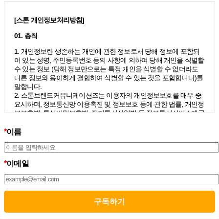
[스톤 개인정보처리방침]
01. 총칙
1. 개인정보란 생존하는 개인에 관한 정보로서 당해 정보에 포함되
어 있는 성명, 주민등록번호 등의 사항에 의하여 당해 개인을 식별할
수 있는 정보 (당해 정보만으로는 특정 개인을 식별할 수 없더라도
다른 정보와 용이하게 결합하여 식별할 수 있는 것을 포함합니다)를
말합니다.
2. 스톤브랜드커뮤니케이션즈는 이용자의 개인정보보호를 매우 중
요시하며, 정보통신망 이용촉진 및 정보보호 등에 관한 법률, 개인정
보보호법, 통신비밀보호법, 전기통신사업법 등 정보통신서비스제공
자가 준수하여야 할 관련 법령상의 개인정보보호 규정을 준수하며,
개인정보처리방침을 통하여 이용자가 제공하는 개인정보가 어떠한
*
이름
용도와 방식으로 이용되고 있으며 개인정보보호를 위해 어떠한 조
치가 취해지고 있는지 알려드립니다.
3. 스톤브랜드커뮤니케이션즈는 개인정보처리방침의 지속적인 개
*
이메일
선을 위하여 개정하는데 필요한 절차를 정하고 있으며, 개인정보처
리방침을 회사의 필요와 사회적 변화에 맞게 변경할 수 있습니다. 그
리고 개인정보처리방침을 개정하는 경우 버전번호 등을 부여하여
개정된 사항을 이용자께서 쉽게 알아볼 수 있도록 하고 있습니다.
02. 수집하는 개인정보의 항목 및 수집방법