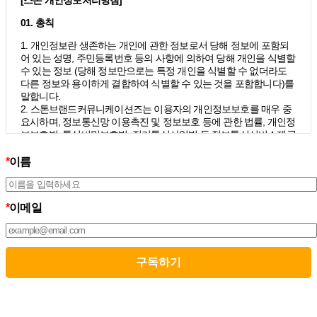
01. 총칙
1. 개인정보란 생존하는 개인에 관한 정보로서 당해 정보에 포함되
어 있는 성명, 주민등록번호 등의 사항에 의하여 당해 개인을 식별할
수 있는 정보 (당해 정보만으로는 특정 개인을 식별할 수 없더라도
다른 정보와 용이하게 결합하여 식별할 수 있는 것을 포함합니다)를
말합니다.
2. 스톤브랜드커뮤니케이션즈는 이용자의 개인정보보호를 매우 중
요시하며, 정보통신망 이용촉진 및 정보보호 등에 관한 법률, 개인정
보보호법, 통신비밀보호법, 전기통신사업법 등 정보통신서비스제공
자가 준수하여야 할 관련 법령상의 개인정보보호 규정을 준수하며,
개인정보처리방침을 통하여 이용자가 제공하는 개인정보가 어떠한
*
이름
용도와 방식으로 이용되고 있으며 개인정보보호를 위해 어떠한 조
치가 취해지고 있는지 알려드립니다.
3. 스톤브랜드커뮤니케이션즈는 개인정보처리방침의 지속적인 개
*
이메일
선을 위하여 개정하는데 필요한 절차를 정하고 있으며, 개인정보처
리방침을 회사의 필요와 사회적 변화에 맞게 변경할 수 있습니다. 그
리고 개인정보처리방침을 개정하는 경우 버전번호 등을 부여하여
개정된 사항을 이용자께서 쉽게 알아볼 수 있도록 하고 있습니다.
02. 수집하는 개인정보의 항목 및 수집방법
모든 이용자는 스톤브랜드커뮤니케이션즈가 제공하는 서비스를 이
용할 수 있고, 구독 신청을 통해 스톤브랜드커뮤니케이션즈의 다양