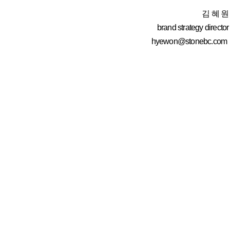
김 혜 원
brand strategy director
hyewon@stonebc.com