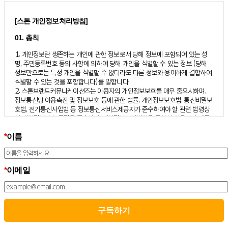
[스톤 개인정보처리방침]
01. 총칙
1. 개인정보란 생존하는 개인에 관한 정보로서 당해 정보에 포함되어 있는 성
명, 주민등록번호 등의 사항에 의하여 당해 개인을 식별할 수 있는 정보 (당해
정보만으로는 특정 개인을 식별할 수 없더라도 다른 정보와 용이하게 결합하여
식별할 수 있는 것을 포함합니다)를 말합니다.
2. 스톤브랜드커뮤니케이션즈는 이용자의 개인정보보호를 매우 중요시하며,
정보통신망 이용촉진 및 정보보호 등에 관한 법률, 개인정보보호법, 통신비밀보
호법, 전기통신사업법 등 정보통신서비스제공자가 준수하여야 할 관련 법령상
의 개인정보보호 규정을 준수하며, 개인정보처리방침을 통하여 이용자가 제공
하는 개인정보가 어떠한 용도와 방식으로 이용되고 있으며 개인정보보호를 위
*
이름
해 어떠한 조치가 취해지고 있는지 알려드립니다.
3. 스톤브랜드커뮤니케이션즈는 개인정보처리방침의 지속적인 개선을 위하여
개정하는데 필요한 절차를 정하고 있으며, 개인정보처리방침을 회사의 필요와
사회적 변화에 맞게 변경할 수 있습니다. 그리고 개인정보처리방침을 개정하는
*
이메일
경우 버전번호 등을 부여하여 개정된 사항을 이용자께서 쉽게 알아볼 수 있도
록 하고 있습니다.
02. 수집하는 개인정보의 항목 및 수집방법
모든 이용자는 스톤브랜드커뮤니케이션즈가 제공하는 서비스를 이용할 수 있
고, 구독 신청을 통해 스톤브랜드커뮤니케이션즈의 다양한 서비스를 제공받을