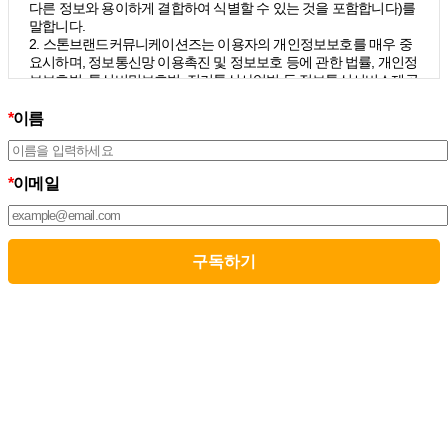
다른 정보와 용이하게 결합하여 식별할 수 있는 것을 포함합니다)를
말합니다.
2. 스톤브랜드커뮤니케이션즈는 이용자의 개인정보보호를 매우 중
요시하며, 정보통신망 이용촉진 및 정보보호 등에 관한 법률, 개인정
보보호법, 통신비밀보호법, 전기통신사업법 등 정보통신서비스제공
자가 준수하여야 할 관련 법령상의 개인정보보호 규정을 준수하며,
개인정보처리방침을 통하여 이용자가 제공하는 개인정보가 어떠한
*
이름
용도와 방식으로 이용되고 있으며 개인정보보호를 위해 어떠한 조
치가 취해지고 있는지 알려드립니다.
3. 스톤브랜드커뮤니케이션즈는 개인정보처리방침의 지속적인 개
*
이메일
선을 위하여 개정하는데 필요한 절차를 정하고 있으며, 개인정보처
리방침을 회사의 필요와 사회적 변화에 맞게 변경할 수 있습니다. 그
리고 개인정보처리방침을 개정하는 경우 버전번호 등을 부여하여
개정된 사항을 이용자께서 쉽게 알아볼 수 있도록 하고 있습니다.
02. 수집하는 개인정보의 항목 및 수집방법
모든 이용자는 스톤브랜드커뮤니케이션즈가 제공하는 서비스를 이
용할 수 있고, 구독 신청을 통해 스톤브랜드커뮤니케이션즈의 다양
한 서비스를 제공받을 수 있습니다. 그리고 이때 스톤브랜드커뮤니
케이션즈는 다음의 원칙 하에 이용자의 개인정보를 수집하고 있습
니다.
1. 스톤브랜드커뮤니케이션즈는 서비스 제공에 필요한 최소한의 개
인정보를 수집하고 있습니다.
– 필수정보의 수집 : 이름, 이메일