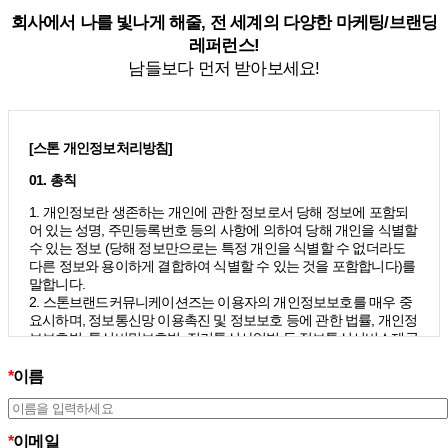
회사에서 나를 빛나게 해줄, 전 세계의 다양한 마케팅/브랜딩
레퍼런스!
남들보다 먼저 받아보세요!
[스톤 개인정보처리방침]
01. 총칙
1. 개인정보란 생존하는 개인에 관한 정보로서 당해 정보에 포함되
어 있는 성명, 주민등록번호 등의 사항에 의하여 당해 개인을 식별할
수 있는 정보 (당해 정보만으로는 특정 개인을 식별할 수 없더라도
다른 정보와 용이하게 결합하여 식별할 수 있는 것을 포함합니다)를
말합니다.
2. 스톤브랜드커뮤니케이션즈는 이용자의 개인정보보호를 매우 중
요시하며, 정보통신망 이용촉진 및 정보보호 등에 관한 법률, 개인정
보보호법, 통신비밀보호법, 전기통신사업법 등 정보통신서비스제공
자가 준수하여야 할 관련 법령상의 개인정보보호 규정을 준수하며,
개인정보처리방침을 통하여 이용자가 제공하는 개인정보가 어떠한
*
이름
용도와 방식으로 이용되고 있으며 개인정보보호를 위해 어떠한 조
치가 취해지고 있는지 알려드립니다.
3. 스톤브랜드커뮤니케이션즈는 개인정보처리방침의 지속적인 개
*
이메일
선을 위하여 개정하는데 필요한 절차를 정하고 있으며, 개인정보처