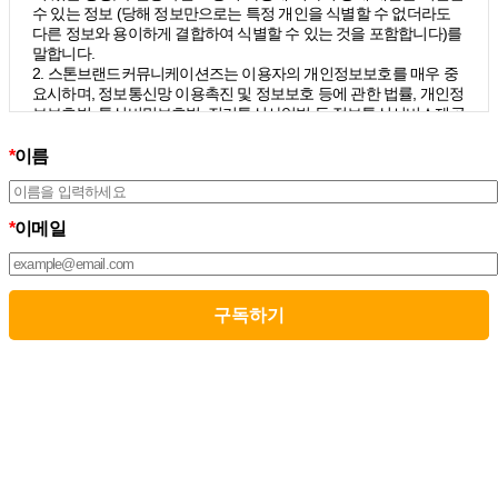
수 있는 정보 (당해 정보만으로는 특정 개인을 식별할 수 없더라도
다른 정보와 용이하게 결합하여 식별할 수 있는 것을 포함합니다)를
말합니다.
2. 스톤브랜드커뮤니케이션즈는 이용자의 개인정보보호를 매우 중
요시하며, 정보통신망 이용촉진 및 정보보호 등에 관한 법률, 개인정
보보호법, 통신비밀보호법, 전기통신사업법 등 정보통신서비스제공
자가 준수하여야 할 관련 법령상의 개인정보보호 규정을 준수하며,
개인정보처리방침을 통하여 이용자가 제공하는 개인정보가 어떠한
*
이름
용도와 방식으로 이용되고 있으며 개인정보보호를 위해 어떠한 조
치가 취해지고 있는지 알려드립니다.
3. 스톤브랜드커뮤니케이션즈는 개인정보처리방침의 지속적인 개
*
이메일
선을 위하여 개정하는데 필요한 절차를 정하고 있으며, 개인정보처
리방침을 회사의 필요와 사회적 변화에 맞게 변경할 수 있습니다. 그
리고 개인정보처리방침을 개정하는 경우 버전번호 등을 부여하여
개정된 사항을 이용자께서 쉽게 알아볼 수 있도록 하고 있습니다.
02. 수집하는 개인정보의 항목 및 수집방법
모든 이용자는 스톤브랜드커뮤니케이션즈가 제공하는 서비스를 이
용할 수 있고, 구독 신청을 통해 스톤브랜드커뮤니케이션즈의 다양
한 서비스를 제공받을 수 있습니다. 그리고 이때 스톤브랜드커뮤니
케이션즈는 다음의 원칙 하에 이용자의 개인정보를 수집하고 있습
니다.
1. 스톤브랜드커뮤니케이션즈는 서비스 제공에 필요한 최소한의 개
인정보를 수집하고 있습니다.